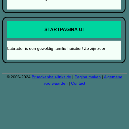
STARTPAGINA UI
Labrador is een geweldig familie huisdier! Ze zijn zeer
© 2006-2024
Brueckenbau-links.de
|
Pagina maken
|
Algemene
voorwaarden
|
Contact